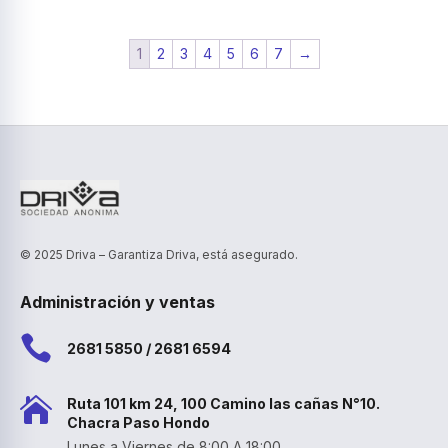
1
2
3
4
5
6
7
→
© 2025 Driva – Garantiza Driva, está asegurado.
Administración y ventas

2681 5850 / 2681 6594

Ruta 101 km 24, 100 Camino las cañas N°10.
Chacra Paso Hondo
Lunes a Viernes de 8:00 A 18:00