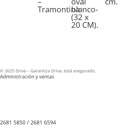
–
oval
cm.
Tramontina
blanco-
(32 x
20 CM).
© 2025 Driva – Garantiza Driva, está asegurado.
Administración y ventas
2681 5850 / 2681 6594