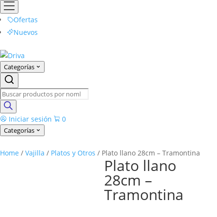
Ofertas
Nuevos
Categorías
Products
search
Iniciar sesión
0
Categorías
Home
/
Vajilla
/
Platos y Otros
/ Plato llano 28cm – Tramontina
Plato llano
28cm –
Tramontina