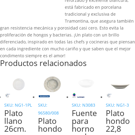
reforzado y excelente blancura,
está fabricado en porcelana
tradicional y exclusiva de
Tramontina, que asegura también
gran resistencia mecánica y porosidad casi cero. Esto evita la
proliferación de hongos y bacterias. ¡Un plato con un brillo
diferenciado, inspirado en todas las chefs y cocineras que piensan
en cada ingrediente con mucho cariño y que saben que el mejor
condimento siempre es el amor!
Productos relacionados
SKU: NG1-1PL
SKU:
SKU: N3083
SKU: NG1-3
Plato
Fuente
Plato
96580/008
llano
Plato
para
hondo
26cm.
hondo
horno
22,8