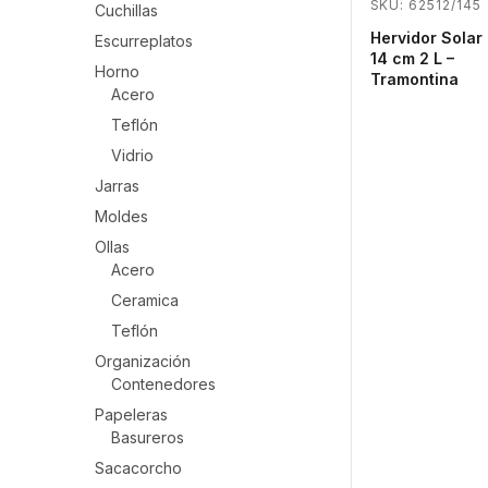
SKU: 62512/145
Cuchillas
Hervidor Solar
Escurreplatos
14 cm 2 L –
Horno
Tramontina
Acero
Teflón
Vidrio
Jarras
Moldes
Ollas
Acero
Ceramica
Teflón
Organización
Contenedores
Papeleras
Basureros
Sacacorcho