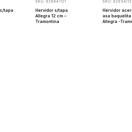
SKU: 62664/121
SKU: 62934/12
 c/tapa
Hervidor s/tapa
Hervidor acer
Allegra 12 cm –
asa baquelita
Tramontina
Allegra -Tram