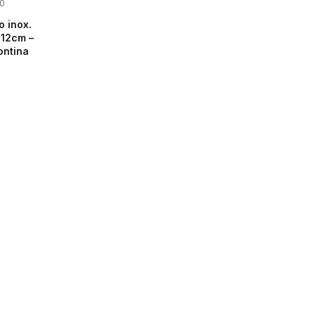
0
o inox.
 12cm –
ontina