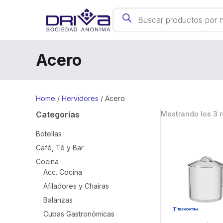
Products search
Acc. Cocina
Cubas Gastronómicas
Acero
Hervidores
Cuchillas
Horno
Café, Té y Bar
Escurreplatos
Juego de Bateria
Home
/
Hervidores
/ Acero
Mate y Accesorios
Organización
Tablas
Categorías
Mostrando los 3 
Sartenes
Cubiertos
Papeleras
Utensillos
Ollas
Botellas
Vajilla
Café, Té y Bar
Parrilla y Accesorios
Termos y Botellas
Cocina
Acc. Cocina
Afiladores y Chairas
Balanzas
Cubas Gastronómicas