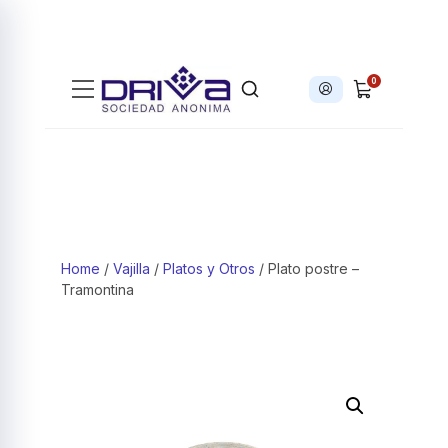
0
Iniciar sesión
Products search
Home
/
Vajilla
/
Platos y Otros
/ Plato postre –
Tramontina