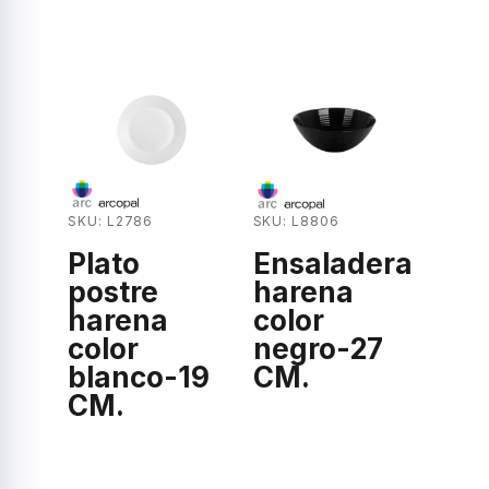
SKU: L2786
SKU: L8806
Plato
Ensaladera
postre
harena
harena
color
color
negro-27
blanco-19
CM.
CM.