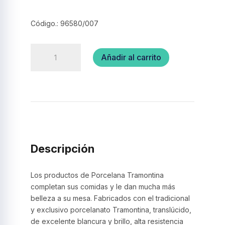
Código.: 96580/007
Plato
Añadir al carrito
postre
–
Tramontina
cantidad
Descripción
Los productos de Porcelana Tramontina
completan sus comidas y le dan mucha más
belleza a su mesa. Fabricados con el tradicional
y exclusivo porcelanato Tramontina, translúcido,
de excelente blancura y brillo, alta resistencia