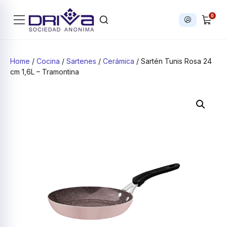
0
Iniciar sesi
Products search
Home
/
Cocina
/
Sartenes
/
Cerámica
/ Sartén Tunis Rosa 24
cm 1,6L – Tramontina