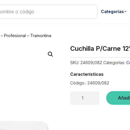
Categorías
 – Profesional – Tramontina
Cuchilla P/Carne 12
SKU:
24609/082
Categorías:
C
Características
Código.: 24609/082
Cuchilla
Añadi
P/Carne
12"
–
Profesional
–