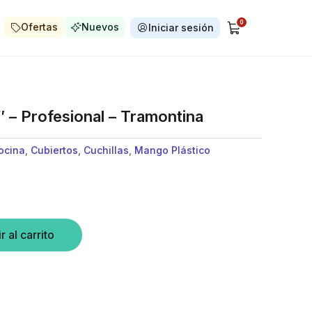
0
Ofertas
Nuevos
Iniciar sesión
″ – Profesional – Tramontina
ocina
,
Cubiertos
,
Cuchillas
,
Mango Plástico
r al carrito