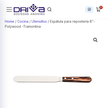
0
Iniciar sesi
Products search
Home
/
Cocina
/
Utensillos
/ Espátula para repostería 8″-
Polywood -Tramontina