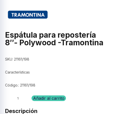
Espátula para repostería
8″- Polywood -Tramontina
SKU:
21161/198
Características
Código.: 21161/198
Espátula
Añadir al carrito
para
repostería
Descripción
8"-