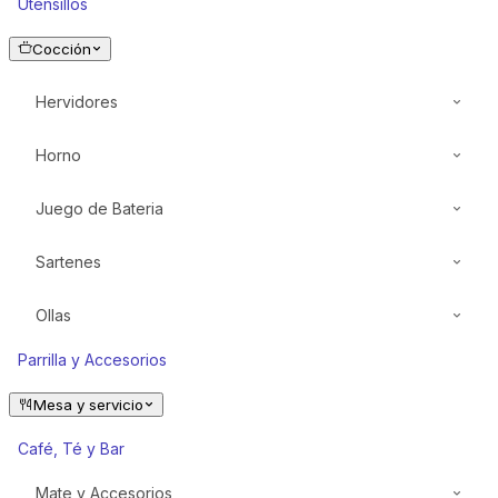
Utensillos
Cocción
Hervidores
Horno
Acero
Teflon
Juego de Bateria
Acero
Teflón
Sartenes
Acero
Ceramica
Ollas
Acero
Parrilla y Accesorios
Teflon
Teflon
Teflón
Mesa y servicio
Cerámica
Acero
Café, Té y Bar
Mate y Accesorios