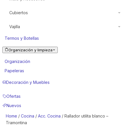
Cubiertos
Bombillas
Mate
Vajilla
Mango Plástico
Termos y Botellas
Mango Madera
Vidrio
Organización y limpieza
Acero Inoxidable
Vidrio Opal
Organización
Porcelana
Papeleras
Decoración y Muebles
Ofertas
Nuevos
Home
/
Cocina
/
Acc. Cocina
/ Rallador utilita blanco –
Tramontina