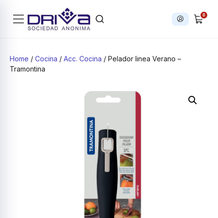
0
Iniciar sesi
Products search
Home
/
Cocina
/
Acc. Cocina
/ Pelador linea Verano –
Tramontina