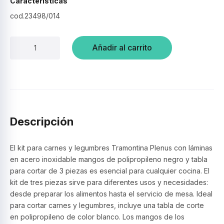
Características
cod.23498/014
Kit
Añadir al carrito
para
Carnes
y
Legumbres
+
Tabla
para
Descripción
Cortar
3
Piezas
El kit para carnes y legumbres Tramontina Plenus con láminas
–
en acero inoxidable mangos de polipropileno negro y tabla
Tramontina
para cortar de 3 piezas es esencial para cualquier cocina. El
cantidad
kit de tres piezas sirve para diferentes usos y necesidades:
desde preparar los alimentos hasta el servicio de mesa. Ideal
para cortar carnes y legumbres, incluye una tabla de corte
en polipropileno de color blanco. Los mangos de los