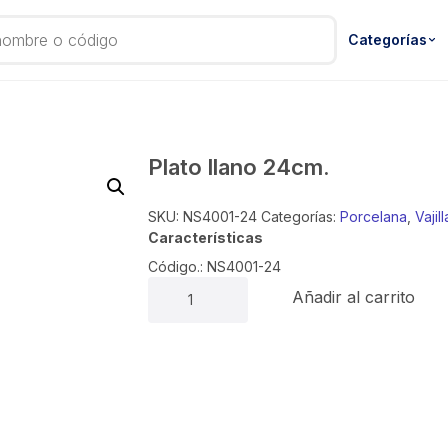
Categorías
Plato llano 24cm.
SKU:
NS4001-24
Categorías:
Porcelana
,
Vajill
Características
Código.: NS4001-24
Plato
Añadir al carrito
llano
24cm.
cantidad