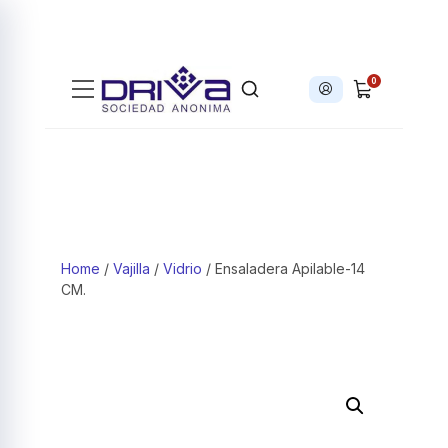
0
Iniciar sesión
Products search
Home
/
Vajilla
/
Vidrio
/ Ensaladera Apilable-14
CM.