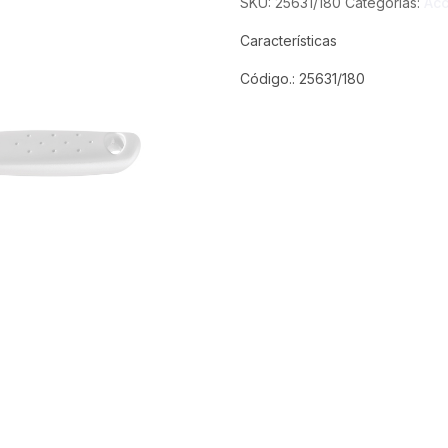
SKU:
25631/180
Categorías:
Acc
Características
Código.: 25631/180