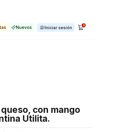
0
tas
Nuevos
Iniciar sesión
a queso, con mango
ina Utilita.