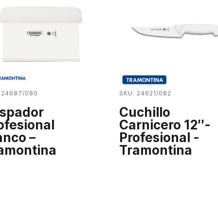
 24687/080
SKU: 24621/082
spador
Cuchillo
ofesional
Carnicero 12″-
anco –
Profesional -
amontina
Tramontina