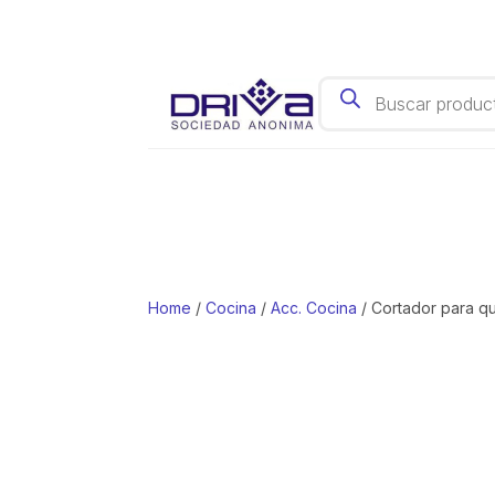
Acc. Cocina
Products search
Cubas Gastronómicas
Hervidores
Cuchillas
Horno
Café, Té y Bar
Escurreplatos
Juego de Bateria
Mate y Accesorios
Organización
Tablas
Sartenes
Cubiertos
Papeleras
Utensillos
Ollas
Vajilla
Home
/
Cocina
/
Acc. Cocina
/ Cortador para qu
Parrilla y Accesorios
Termos y Botellas