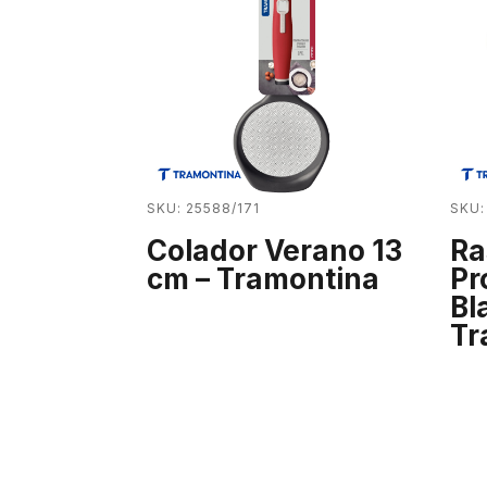
SKU: 25588/171
SKU:
Colador Verano 13
Ra
cm – Tramontina
Pr
Bl
Tr