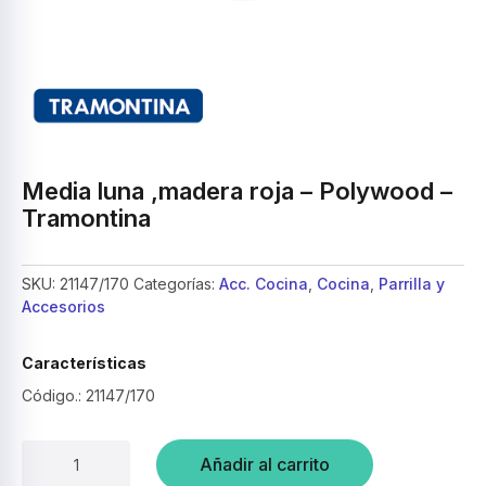
Media luna ,madera roja – Polywood –
Tramontina
SKU:
21147/170
Categorías:
Acc. Cocina
,
Cocina
,
Parrilla y
Accesorios
Características
Código.: 21147/170
Media
Añadir al carrito
luna