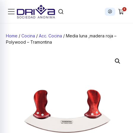
0
Iniciar sesi
Products search
Home
/
Cocina
/
Acc. Cocina
/ Media luna ,madera roja –
Polywood – Tramontina