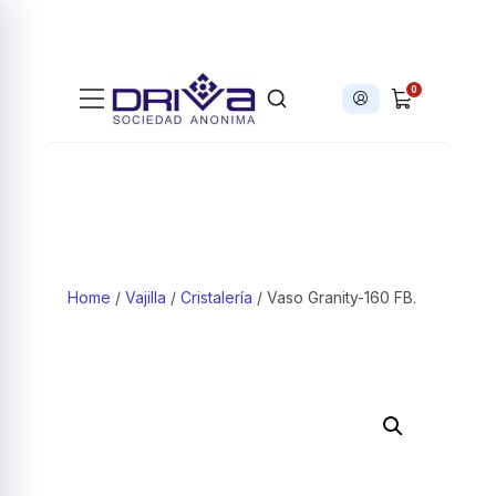
0
Iniciar sesión
Products search
Home
/
Vajilla
/
Cristalería
/ Vaso Granity-160 FB.