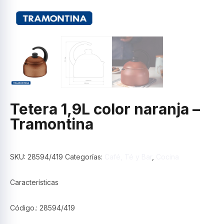
Tetera 1,9L color naranja –
Tramontina
SKU:
28594/419
Categorías:
Café, Té y Bar
,
Cocina
Características
Código.:
28594/419