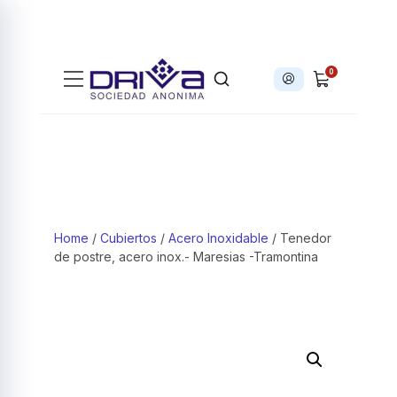
0
Iniciar sesión
Products search
Home
/
Cubiertos
/
Acero Inoxidable
/ Tenedor
de postre, acero inox.- Maresias -Tramontina