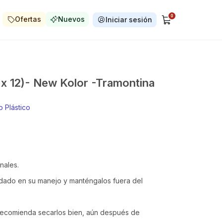
0
Ofertas
Nuevos
Iniciar sesión
k x 12)- New Kolor -Tramontina
 Plástico
nales.
idado en su manejo y manténgalos fuera del
 recomienda secarlos bien, aún después de