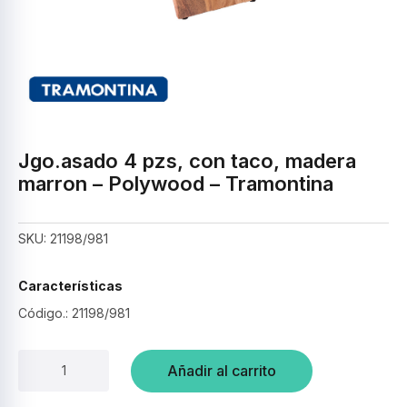
Jgo.asado 4 pzs, con taco, madera
marron – Polywood – Tramontina
SKU:
21198/981
Características
Código.: 21198/981
Jgo.asado
Añadir al carrito
4
pzs,