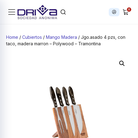
0
Iniciar sesi
Products search
Home
/
Cubiertos
/
Mango Madera
/ Jgo.asado 4 pzs, con
taco, madera marron – Polywood – Tramontina