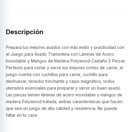
con
taco,
madera
marron
–
Descripción
Polywood
–
Tramontina
Prepara tus mejores asados con más estilo y practicidad con
cantidad
el Juego para Asado Tramontina con Láminas de Acero
Inoxidable y Mangos de Madera Polywood Castaño 5 Piezas.
Perfecto para cortar y servir los mejores cortes de carne, el
juego cuenta con cuchillos para carne, cuchillo para
deshuesar, tenedor trinchante y cepo magnético, todos
utensilios esenciales para preparar y servir un buen asado.
Las piezas tienen láminas de acero inoxidable y mangos de
madera Polywood tratada, ambas características que hacen
que sea un juego de alta calidad y resistencia. No puede
faltar en tu casa.