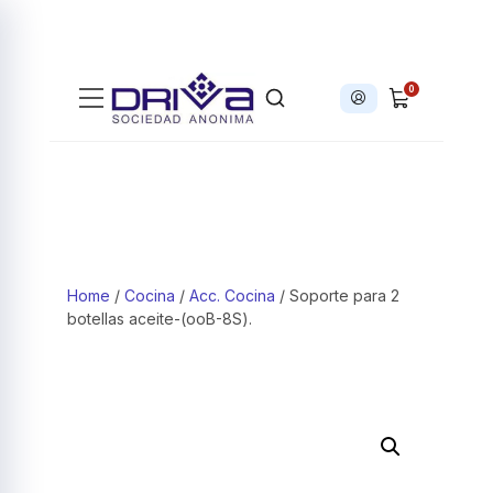
0
Iniciar sesión
Products search
Home
/
Cocina
/
Acc. Cocina
/ Soporte para 2
botellas aceite-(ooB-8S).