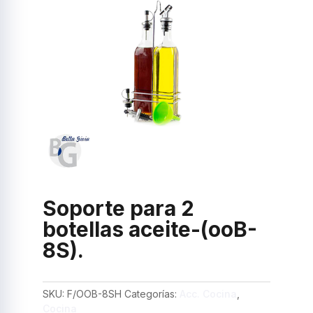
Soporte para 2
botellas aceite-(ooB-
8S).
SKU:
F/OOB-8SH
Categorías:
Acc. Cocina
,
Cocina