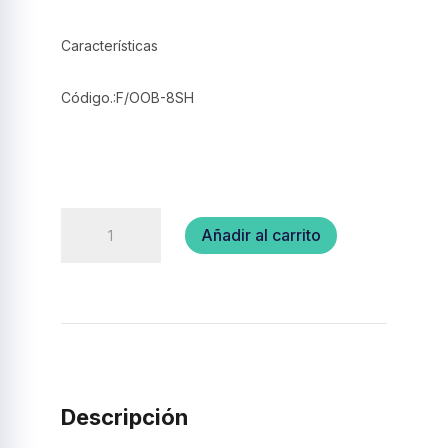
Características
Código.:F/OOB-8SH
Soporte
Añadir al carrito
para
2
botellas
aceite-
(ooB-
8S).
cantidad
Descripción