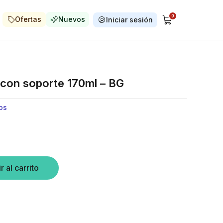
0
Ofertas
Nuevos
Iniciar sesión
 con soporte 170ml – BG
os
r al carrito