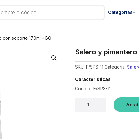
Categorías
o con soporte 170ml – BG
Salero y pimentero
SKU:
F/SPS-11
Categoría:
Saler
Características
Código.: F/SPS-11
Salero
Añadi
y
pimentero
con
soporte
170ml