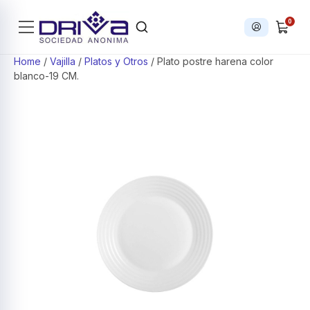
0
Iniciar sesi
Products search
Home
/
Vajilla
/
Platos y Otros
/ Plato postre harena color
blanco-19 CM.