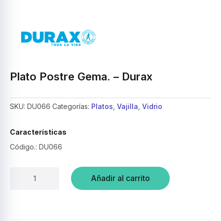
Plato Postre Gema. – Durax
SKU:
DU066
Categorías:
Platos
,
Vajilla
,
Vidrio
Características
Código.: DU066
Plato
Añadir al carrito
Postre
Gema.
–
Durax