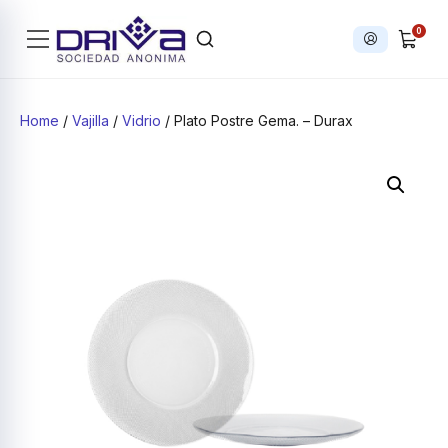
0
Iniciar sesi
Products search
Home
/
Vajilla
/
Vidrio
/ Plato Postre Gema. – Durax