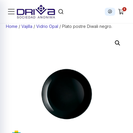
0
Iniciar sesi
Products search
Home
/
Vajilla
/
Vidrio Opal
/ Plato postre Diwali negro.