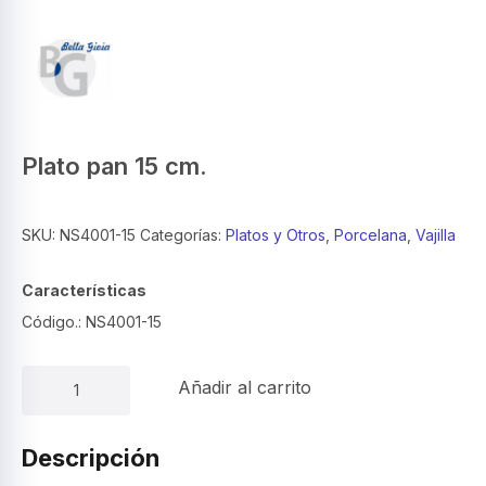
Plato pan 15 cm.
SKU:
NS4001-15
Categorías:
Platos y Otros
,
Porcelana
,
Vajilla
Características
Código.: NS4001-15
Plato
Añadir al carrito
pan
15
cm.
Descripción
cantidad