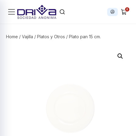
0
Iniciar sesi
Products search
Home
/
Vajilla
/
Platos y Otros
/ Plato pan 15 cm.