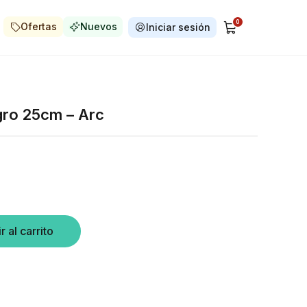
0
Ofertas
Nuevos
Iniciar sesión
egro 25cm – Arc
r al carrito