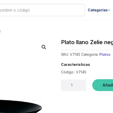
Categorías
c
Plato llano Zelie n
SKU:
V7145
Categoría:
Platos
Características
Código.: V7145
Plato
Añadi
llano
Zelie
negro
25cm
–