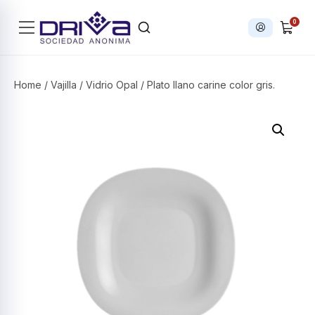
0
Iniciar sesi
Products search
Home
/
Vajilla
/
Vidrio Opal
/ Plato llano carine color gris.