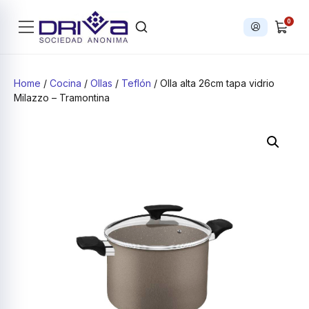
0
Iniciar sesi
Products search
Home
/
Cocina
/
Ollas
/
Teflón
/ Olla alta 26cm tapa vidrio
Milazzo – Tramontina