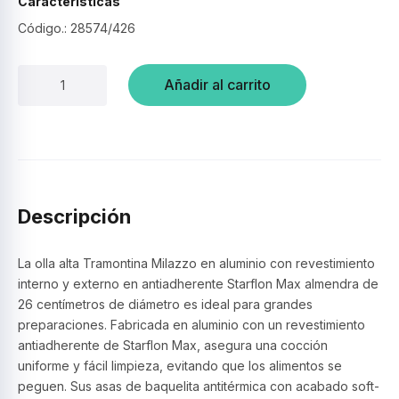
Características
Código.: 28574/426
Olla
Añadir al carrito
alta
26cm
tapa
vidrio
Milazzo
–
Tramontina
Descripción
cantidad
La olla alta Tramontina Milazzo en aluminio con revestimiento
interno y externo en antiadherente Starflon Max almendra de
26 centímetros de diámetro es ideal para grandes
preparaciones. Fabricada en aluminio con un revestimiento
antiadherente de Starflon Max, asegura una cocción
uniforme y fácil limpieza, evitando que los alimentos se
peguen. Sus asas de baquelita antitérmica con acabado soft-