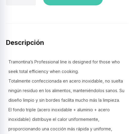
para
4
pastas,
acero
inox.-
Tramontina
Profesional
Descripción
Gourmet.
cantidad
Tramontina’s Professional line is designed for those who
seek total efficiency when cooking.
Totalmente confeccionada en acero inoxidable, no suelta
ningún residuo en los alimentos, manteniéndolos sanos. Su
diseño limpio y sin bordes facilita mucho más la limpieza.
El fondo triple (acero inoxidable + aluminio + acero
inoxidable) distribuye el calor uniformemente,
proporcionando una cocción más rápida y uniforme,