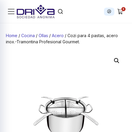
0
Iniciar sesi
Products search
Home
/
Cocina
/
Ollas
/
Acero
/ Cozi para 4 pastas, acero
inox.-Tramontina Profesional Gourmet.