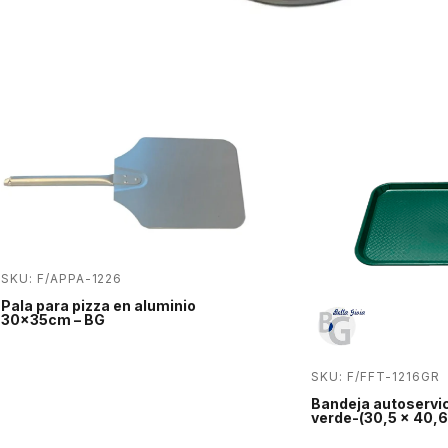
SKU: F/APPA-1226
Pala para pizza en aluminio
30x35cm – BG
SKU: F/FFT-1216GR
Bandeja autoservic
verde-(30,5 x 40,6