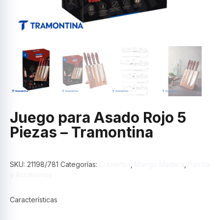
Juego para Asado Rojo 5
Piezas – Tramontina
SKU:
21198/781
Categorías:
Cubiertos
,
Mango Madera
,
Parrilla
y Accesorios
Características