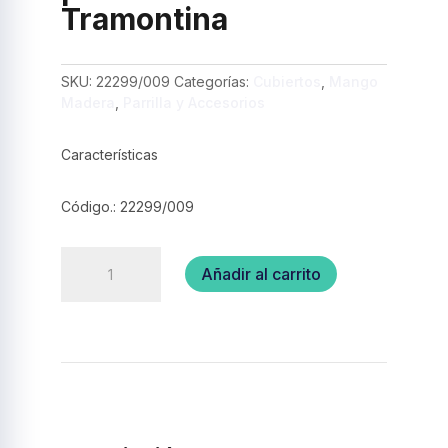
Tramontina
SKU:
22299/009
Categorías:
Cubiertos
,
Mango
Madera
,
Parrilla y Accesorios
Características
Código.: 22299/009
Juego
Añadir al carrito
para
asado
12
piezas.
Tradicional
–
Tramontina
cantidad