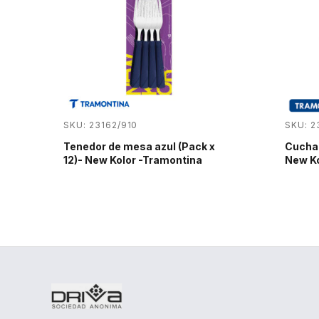
SKU: 23162/910
SKU: 2
Tenedor de mesa azul (Pack x
Cuchar
12)- New Kolor -Tramontina
New Ko