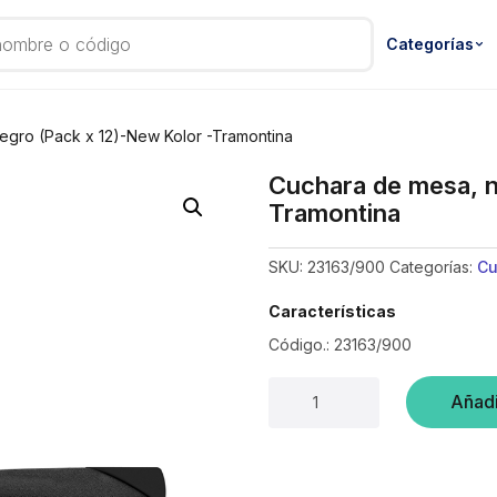
Categorías
egro (Pack x 12)-New Kolor -Tramontina
Cuchara de mesa, n
Tramontina
SKU:
23163/900
Categorías:
Cu
Características
Código.: 23163/900
Cuchara
Añadi
de
mesa,
negro
(Pack