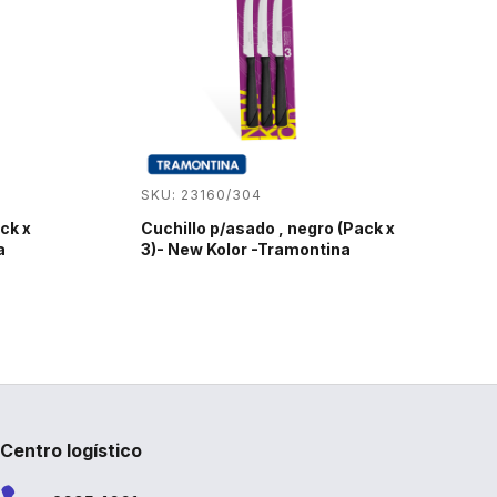
SKU: 23160/304
ck x
Cuchillo p/asado , negro (Pack x
a
3)- New Kolor -Tramontina
Centro logístico