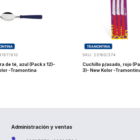
3167/910
SKU: 23160/374
a de té, azul (Pack x 12)-
Cuchillo p/asado, rojo (Pa
lor -Tramontina
3)- New Kolor -Tramontin
Administración y ventas