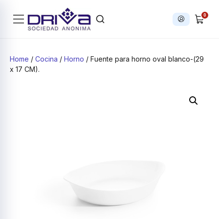
0
Iniciar sesi
Products search
Home
/
Cocina
/
Horno
/ Fuente para horno oval blanco-(29
x 17 CM).