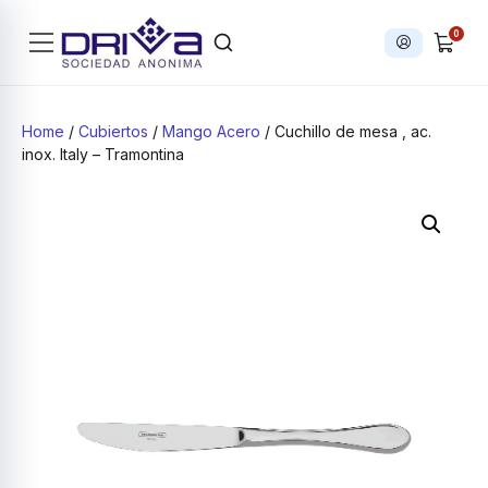
0
Iniciar sesi
Products search
Home
/
Cubiertos
/
Mango Acero
/ Cuchillo de mesa , ac.
inox. Italy – Tramontina