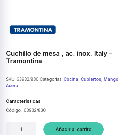
Cuchillo de mesa , ac. inox. Italy –
Tramontina
SKU:
63932/830
Categorías:
Cocina
,
Cubiertos
,
Mango
Acero
Características
Código.: 63932/830
Cuchillo
Añadir al carrito
de