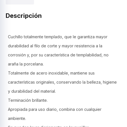
de
mesa
,
Descripción
acero
inox.-
Continental
–
Cuchillo totalmente templado, que le garantiza mayor
Tramontina
durabilidad al filo de corte y mayor resistencia a la
cantidad
corrosión y, por su característica de templabilidad, no
araña la porcelana.
Totalmente de acero inoxidable, mantiene sus
características originales, conservando la belleza, higiene
y durabilidad del material.
Terminación brillante.
Apropiada para uso diario, combina con cualquier
ambiente.