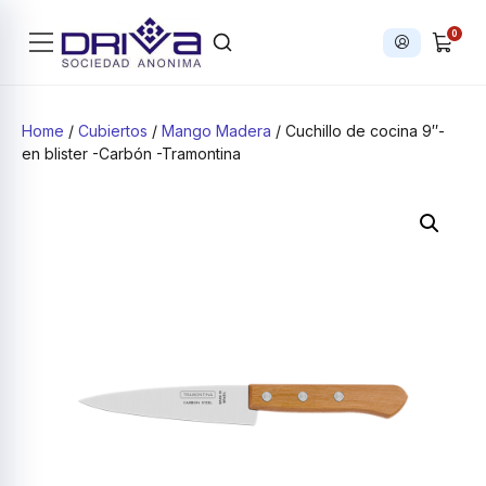
0
Iniciar sesi
Products search
Home
/
Cubiertos
/
Mango Madera
/ Cuchillo de cocina 9″-
en blister -Carbón -Tramontina