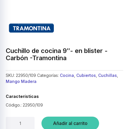
Cuchillo de cocina 9″- en blister -
Carbón -Tramontina
SKU:
22950/109
Categorías:
Cocina
,
Cubiertos
,
Cuchillas
,
Mango Madera
Características
Código.: 22950/109
Cuchillo
Añadir al carrito
de