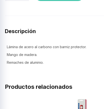
cocina
9"-
en
blister
-
Carbón
Descripción
-
Tramontina
cantidad
Lámina de acero al carbono con barniz protector.
Mango de madera.
Remaches de aluminio.
Productos relacionados