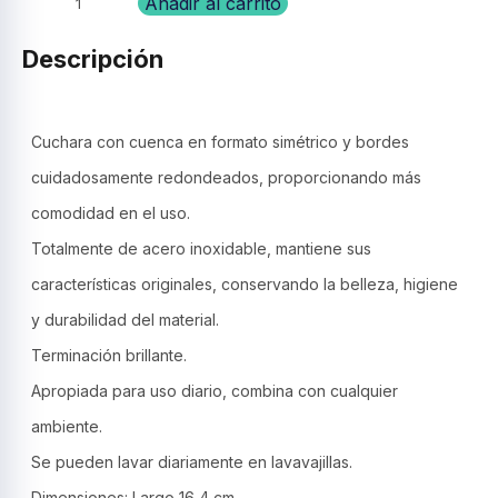
Cuchara
Añadir al carrito
de
postre,
Descripción
acero
inox.-
Maresias
-
Cuchara con cuenca en formato simétrico y bordes
Tramontina
cuidadosamente redondeados, proporcionando más
cantidad
comodidad en el uso.
Totalmente de acero inoxidable, mantiene sus
características originales, conservando la belleza, higiene
y durabilidad del material.
Terminación brillante.
Apropiada para uso diario, combina con cualquier
ambiente.
Se pueden lavar diariamente en lavavajillas.
Dimensiones: Largo 16,4 cm.