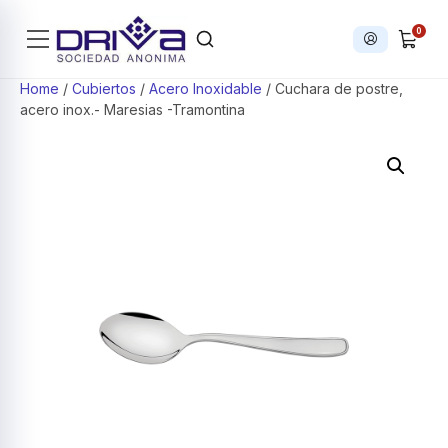
0
Iniciar sesi
Products search
Home
/
Cubiertos
/
Acero Inoxidable
/ Cuchara de postre,
acero inox.- Maresias -Tramontina