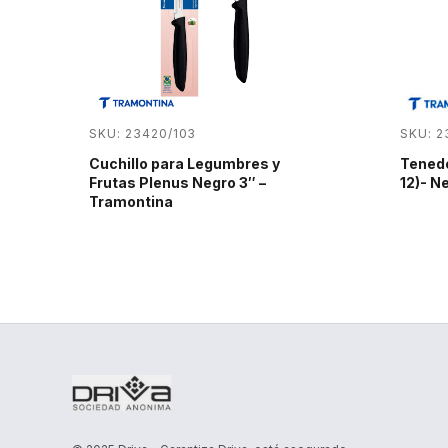
SKU: 23420/103
SKU: 2
Cuchillo para Legumbres y
Tenedo
Frutas Plenus Negro 3″ –
12)- N
Tramontina