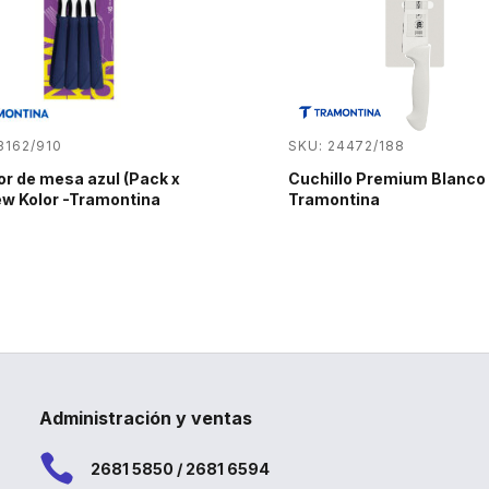
3162/910
SKU: 24472/188
r de mesa azul (Pack x
Cuchillo Premium Blanco 
ew Kolor -Tramontina
Tramontina
Administración y ventas

2681 5850 / 2681 6594