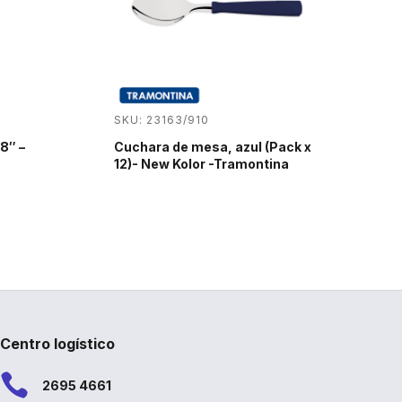
SKU: 23163/910
8″ –
Cuchara de mesa, azul (Pack x
12)- New Kolor -Tramontina
Centro logístico

2695 4661