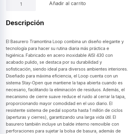
Cubo
Añadir al carrito
de
pedal
5lts
Descripción
–
Tramontina
cantidad
El Basurero Tramontina Loop combina un diseño elegante y
tecnología para hacer su rutina diaria más práctica e
higiénica. Fabricado en acero inoxidable AISI 430 con
acabado pulido, se destaca por su durabilidad y
sofisticación, siendo ideal para diversos ambientes interiores.
Diseñado para máxima eficiencia, el Loop cuenta con un
sistema Stay-Open que mantiene la tapa abierta cuando es
necesario, facilitando la eliminación de residuos. Además, el
mecanismo de cierre suave reduce el ruido al cerrar la tapa,
proporcionando mayor comodidad en el uso diario. El
resistente sistema de pedal soporta hasta 1 millón de ciclos
(aperturas y cierres), garantizando una larga vida útil. El
basurero también incluye un balde interno removible con
perforaciones para sujetar la bolsa de basura, además de