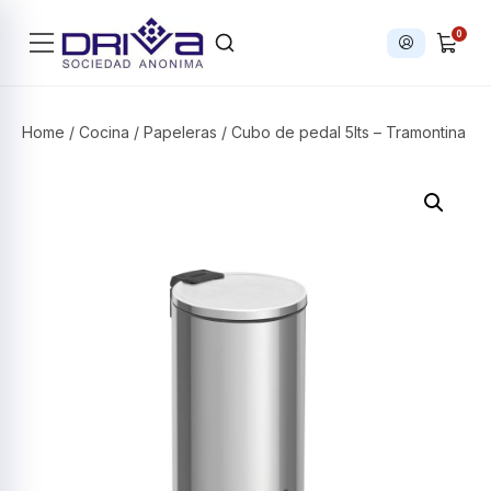
0
Iniciar sesi
Products search
Home
/
Cocina
/
Papeleras
/ Cubo de pedal 5lts – Tramontina