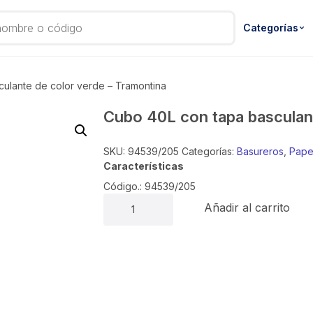
Categorías
ulante de color verde – Tramontina
Cubo 40L con tapa basculan
SKU:
94539/205
Categorías:
Basureros
,
Pape
Características
Código.: 94539/205
Cubo
Añadir al carrito
40L
con
tapa
basculante
de
color
verde