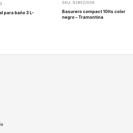
SKU: 92852/009
3
Basurero compact 10lts color
l para baño 3 L-
negro – Tramontina
do