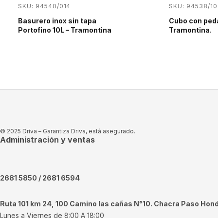
SKU: 94540/014
SKU: 94538/10
Basurero inox sin tapa
Cubo con peda
Portofino 10L – Tramontina
Tramontina.
© 2025 Driva – Garantiza Driva, está asegurado.
Administración y ventas
2681 5850 / 2681 6594
Ruta 101 km 24, 100 Camino las cañas N°10. Chacra Paso Hon
Lunes a Viernes de 8:00 A 18:00