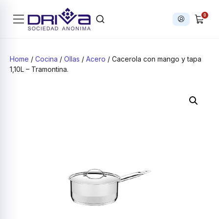
0
Iniciar sesi
Products search
Home
/
Cocina
/
Ollas
/
Acero
/ Cacerola con mango y tapa
1,10L – Tramontina.