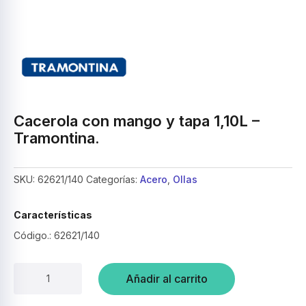
Cacerola con mango y tapa 1,10L –
Tramontina.
SKU:
62621/140
Categorías:
Acero
,
Ollas
Características
Código.: 62621/140
Cacerola
Añadir al carrito
con
mango