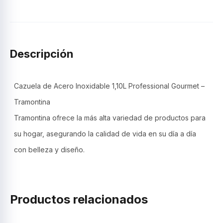
y
tapa
1,10L
–
Tramontina.
Descripción
cantidad
Cazuela de Acero Inoxidable 1,10L Professional Gourmet –
Tramontina
Tramontina ofrece la más alta variedad de productos para
su hogar, asegurando la calidad de vida en su día a día
con belleza y diseño.
Productos relacionados