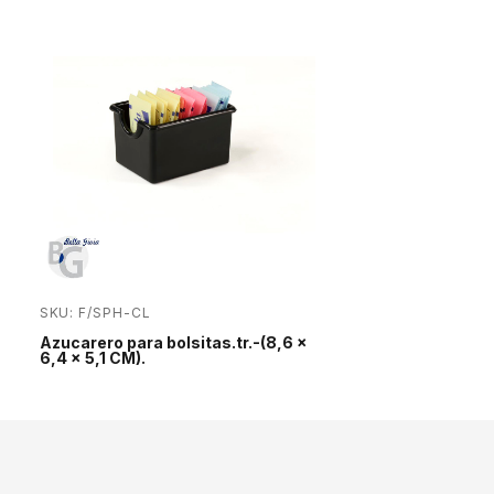
SKU: F/SPH-CL
Azucarero para bolsitas.tr.-(8,6 x
6,4 x 5,1 CM).