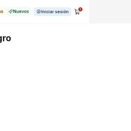
0
as
Nuevos
Iniciar sesión
gro