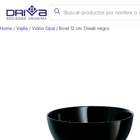
Products search
Acc. Cocina
Home
/
Vajilla
/
Vidrio Opal
/ Bowl 12 cm. Diwali negro
Cubas Gastronómicas
Hervidores
Cuchillas
Horno
Café, Té y Bar
Escurreplatos
Juego de Bateria
Mate y Accesorios
Organización
Tablas
Sartenes
Cubiertos
Papeleras
Utensillos
Ollas
Vajilla
Parrilla y Accesorios
Termos y Botellas