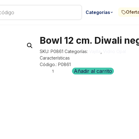
Ofert
Categorías
Bowl 12 cm. Diwali ne
SKU:
P0861
Categorías:
Vajilla
,
Vidrio Opal
Características
Código.: P0861
Bowl
Añadir al carrito
12
cm.
Diwali
negro
cantidad