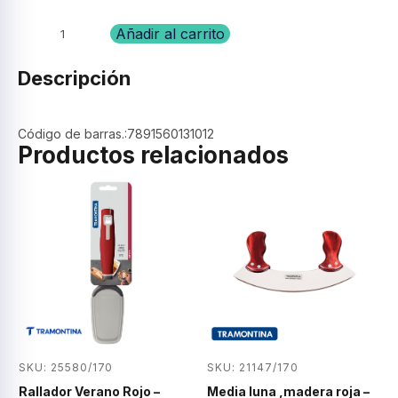
Batidor
Añadir al carrito
alambre
para
Descripción
huevo,
acero
inox.
Código de barras.:7891560131012
12"-
Productos relacionados
(30,5
CM).
cantidad
SKU: 25580/170
SKU: 21147/170
Rallador Verano Rojo –
Media luna ,madera roja –