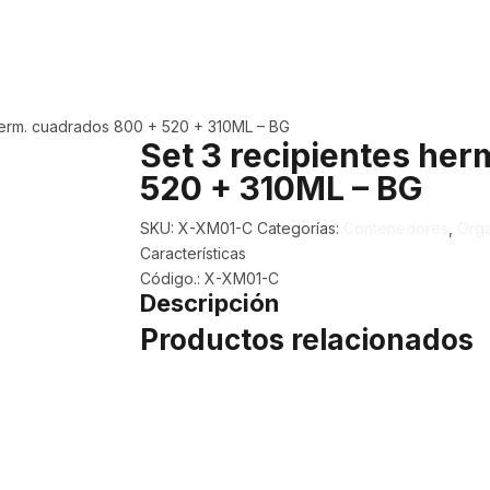
herm. cuadrados 800 + 520 + 310ML – BG
Set 3 recipientes he
520 + 310ML – BG
SKU:
X-XM01-C
Categorías:
Contenedores
,
Orga
Características
Código.: X-XM01-C
Descripción
Productos relacionados