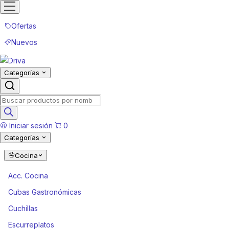
Ofertas
Nuevos
Categorías
Products
search
Iniciar sesión
0
Categorías
Cocina
Acc. Cocina
Cubas Gastronómicas
Cuchillas
Escurreplatos