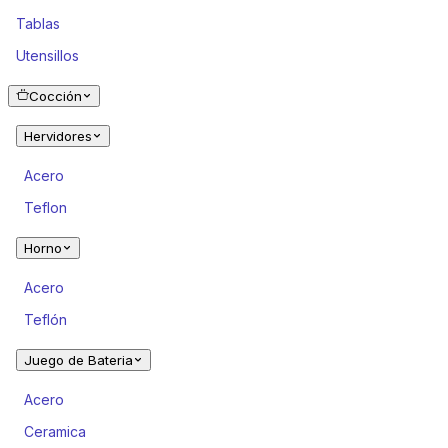
Tablas
Utensillos
Cocción
Hervidores
Acero
Teflon
Horno
Acero
Teflón
Juego de Bateria
Acero
Ceramica