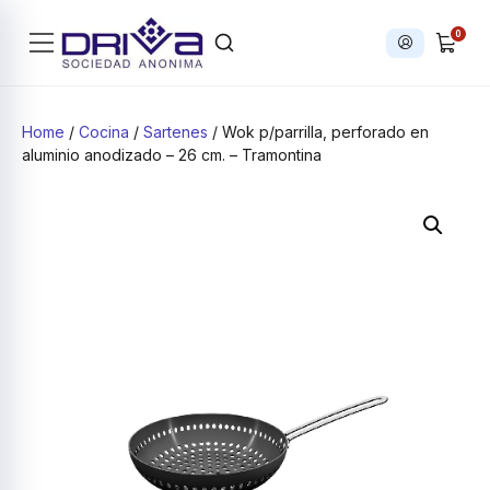
0
Iniciar sesi
Products search
Home
/
Cocina
/
Sartenes
/ Wok p/parrilla, perforado en
aluminio anodizado – 26 cm. – Tramontina