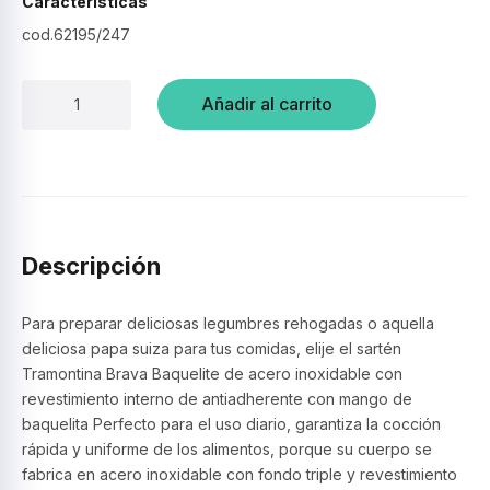
Características
cod.62195/247
Sartén
Añadir al carrito
Brava,
Revestimiento
Antiadherente
24
cm
2,1
l
Descripción
–
Tramontina
cantidad
Para preparar deliciosas legumbres rehogadas o aquella
deliciosa papa suiza para tus comidas, elije el sartén
Tramontina Brava Baquelite de acero inoxidable con
revestimiento interno de antiadherente con mango de
baquelita Perfecto para el uso diario, garantiza la cocción
rápida y uniforme de los alimentos, porque su cuerpo se
fabrica en acero inoxidable con fondo triple y revestimiento