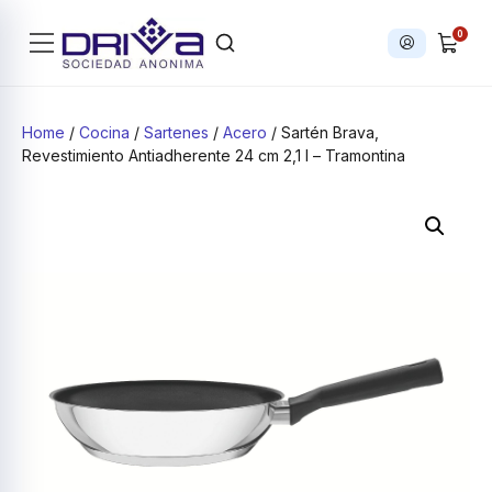
0
Iniciar sesi
Products search
Home
/
Cocina
/
Sartenes
/
Acero
/ Sartén Brava,
Revestimiento Antiadherente 24 cm 2,1 l – Tramontina