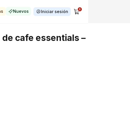
0
as
Nuevos
Iniciar sesión
de cafe essentials –