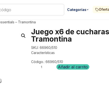
Ofert
Categorías
ssentials – Tramontina
Juego x6 de cucharas 
Tramontina
SKU:
66960/510
Características
Código.: 66960/510
Juego
Añadir al carrito
x6
de
cucharas
de
cafe
essentials
–
Tramontina