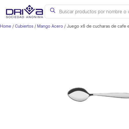
Products search
Acc. Cocina
Home
/
Cubiertos
/
Mango Acero
/ Juego x6 de cucharas de cafe e
Cubas Gastronómicas
Hervidores
Cuchillas
Horno
Café, Té y Bar
Escurreplatos
Juego de Bateria
Mate y Accesorios
Organización
Tablas
Sartenes
Cubiertos
Papeleras
Utensillos
Ollas
Vajilla
Parrilla y Accesorios
Termos y Botellas