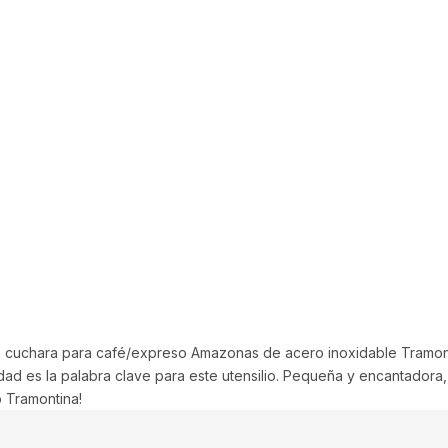
cantidad
La cuchara para café/expreso Amazonas de acero inoxidable Tramont
ad es la palabra clave para este utensilio. Pequeña y encantadora,
 Tramontina!