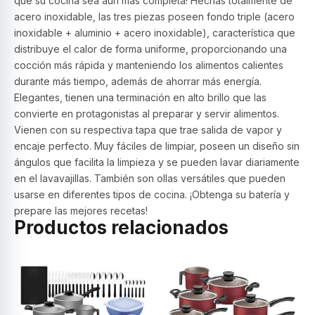
que su cocina sea aún más completa! Hechas totalmente de
Allegra,
acero inoxidable, las tres piezas poseen fondo triple (acero
tapa
inoxidable + aluminio + acero inoxidable), característica que
acero
distribuye el calor de forma uniforme, proporcionando una
inox.
–
cocción más rápida y manteniendo los alimentos calientes
Tramontina.
durante más tiempo, además de ahorrar más energía.
cantidad
Elegantes, tienen una terminación en alto brillo que las
convierte en protagonistas al preparar y servir alimentos.
Vienen con su respectiva tapa que trae salida de vapor y
encaje perfecto. Muy fáciles de limpiar, poseen un diseño sin
ángulos que facilita la limpieza y se pueden lavar diariamente
en el lavavajillas. También son ollas versátiles que pueden
usarse en diferentes tipos de cocina. ¡Obtenga su batería y
prepare las mejores recetas!
Productos relacionados