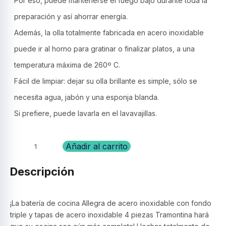
Por eso, puede mantenerse el fuego bajo durante toda la
preparación y así ahorrar energía.
Además, la olla totalmente fabricada en acero inoxidable
puede ir al horno para gratinar o finalizar platos, a una
temperatura máxima de 260º C.
Fácil de limpiar: dejar su olla brillante es simple, sólo se
necesita agua, jabón y una esponja blanda.
Si prefiere, puede lavarla en el lavavajillas.
Juego
Añadir al carrito
de
bateria
Descripción
acero
inox.
4
¡La batería de cocina Allegra de acero inoxidable con fondo
piezas
triple y tapas de acero inoxidable 4 piezas Tramontina hará
,