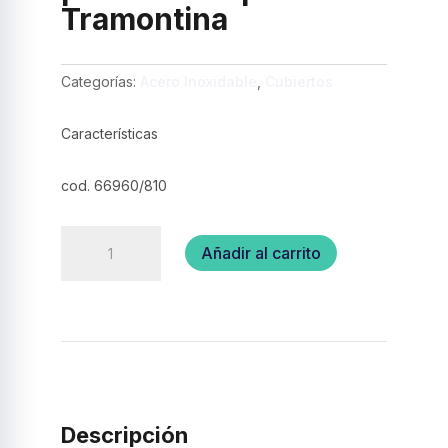
Tramontina
Categorías:
Acero Inoxidable
,
Cubiertos
Características
cod. 66960/810
Juego
Añadir al carrito
de
Cucharas
para
Latte
6
pzas
–
Tramontina
cantidad
Descripción